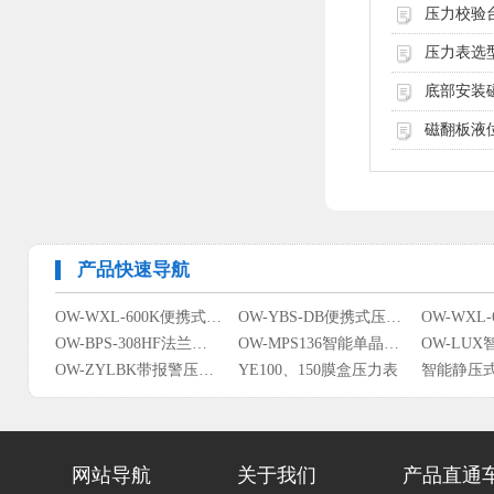
压力校验
压力表选
底部安装
磁翻板液
产品快速导航
OW-WXL-600K便携式干体式温度校验炉（数码）
OW-YBS-DB便携式压力校验仪
OW-BPS-308HF法兰隔离防腐压力变送器
OW-MPS136智能单晶硅压力/差压变送器
OW-ZYLBK带报警压力变送控制开关
YE100、150膜盒压力表
智能静压
LGWY液体涡轮流量计智能一体型
W系列防爆数字温度显示仪
智能浮球
网站导航
关于我们
产品直通