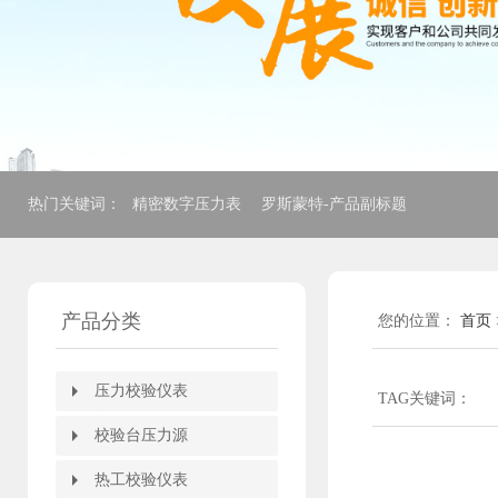
热门关键词：
精密数字压力表
罗斯蒙特-产品副标题
产品分类
您的位置：
首页
压力校验仪表
压力校验仪表
TAG关键词：
压力自动校验装置
全自动压力校验台
压力校验仪
箱式压力校验仪
电动压力校验仪
便携式多功能校验仪
智能压力模块
精密数字压力计
精密数字压力表
HART375手操器
HART475手操器
校验台压力源
校验台压力源
全自动压力控制台
电动压力校验台
压力校验台
便携式压力泵
轻便微压压力泵
手持式压力泵
电动压力源
手动压力源
氧气表压力表两用校器
手操压力泵
压力表转换接头
压力泵附件
热工校验仪表
热工校验仪表