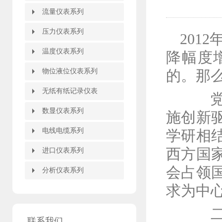
热电偶热电阻检定系统
热工仪表校验装置
热电阻校验仿真仪
热电偶校验仿真仪
过程信号校验仪
电流电压校验仪
频率校验仪
温度校验仪
信号发生器
数字万用表
热工宝典
热工仪表校验仪
掌上型多功能校验仪
便携式温度校验炉
零度恒温器
热电偶检定炉
黑体炉/黑体辐射源
标准热电阻热电偶温度计
恒温水槽/油槽/冰桶/碎冰机
热电偶热电阻自动校验装置
流量仪表系列
流量仪表系列
智能旋进旋涡气体流量计
热式气体质量流量计
智能涡街流量计
智能电磁流量计
液体涡轮流量计
靶式流量计
椭圆齿轮流量计
节流装置
孔板流量计
V锥流量计
弯管流量计
平衡流量计
威力巴流量计
德尔塔巴流量计
阿牛巴流量计
毕托巴流量计
超声波流量计
玻璃转子流量计
金属管浮子流量计
压力仪表系列
压力仪表系列
20
指针压力表
电容式压力变送器
数字压力表
扩散硅压力变送器
压力变送控制仪/压力开关
防腐型压力变送器
单晶硅压力变送器
智能差压变送器
温度仪表系列
温度仪表系列
降幅度
热电阻温度计
温度变送器
双金属温度计
温度远传监测仪
温度变送控制仪
就地温度数字显示仪
物位液位仪表系列
物位液位仪表系列
的。那么
重锤式料位计
高频雷达物位计
智能雷达物位计
导波雷达物位计
超声波物位计
磁翻板液位计
磁性翻柱液位计
磁性浮子液位计
磁性浮球液位计
磁性液位计
浮标液位计
玻璃管液位计
石英管液位计
智能液位变送器
液位物位开关
无纸有纸记录仪表
无纸有纸记录仪表
党的
有纸记录仪
无纸记录仪
流量积算记录仪
数显仪表系列
数显仪表系列
施创新
智能数字显示调节仪
智能PID调节器
智能双色电接点液位计
智能流量积算控制仪
WB系列智能温度变送器
智能配电器调理器隔离栅
闪光报警器
智能手操器
手持式智能操作器
智能液晶显示仪
大屏显示器
电线电缆系列
电线电缆系列
学研相
信号电缆
西方国
进口仪表系列
进口仪表系列
会占领
分析仪表系列
分析仪表系列
求为中
二十
联系我们