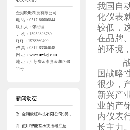
我国自
金湖欧旺科技有限公司
化仪表
电 话：0517-86686844
较低，
联系人：张经理
手 机：15952326780
在品牌
Q Q ：1978360400
的环境
传 真：0517-83304048
网 址：
www.owkej.com
战略
地 址：江苏省金湖县金湖路48-
11号
国战略
很少，
新兴产
新闻动态
业的产
内仪表
金湖欧旺科技有限公司9类尧仪商标持有，明确授权边界
长主力
使用智能差压变送器注意事项