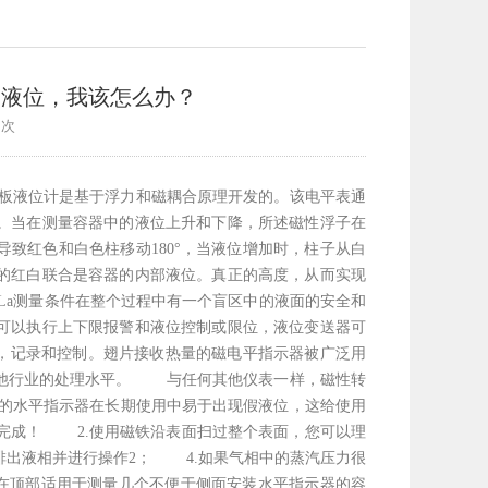
的液位，我该怎么办？
5次
板液位计是基于浮力和磁耦合原理开发的。该电平表通
。当在测量容器中的液位上升和下降，所述磁性浮子在
致红色和白色柱移动180°，当液位增加时，柱子从白
的红白联合是容器的内部液位。真正的高度，从而实现
s.La测量条件在整个过程中有一个盲区中的液面的安全和
可以执行上下限报警和液位控制或限位，液位变送器可
示，记录和控制。翅片接收热量的磁电平指示器被广泛用
其他行业的处理水平。 与任何其他仪表一样，磁性转
的水平指示器在长期使用中易于出现假液位，这给使用
完成！ 2.使用磁铁沿表面扫过整个表面，您可以理
排出液相并进行操作2； 4.如果气相中的蒸汽压力很
装在顶部适用于测量几个不便于侧面安装水平指示器的容