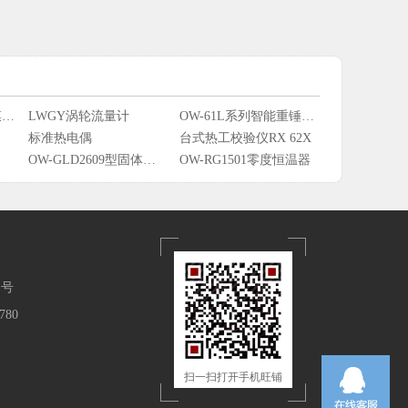
ECA118W、N、Y隔膜密封式差压变送器
LWGY涡轮流量计
OW-61L系列智能重锤式料位计
标准热电偶
台式热工校验仪RX 62X
OW-GLD2609型固体颗粒粉尘长喇叭26G雷达物位计
OW-RG1501零度恒温器
1号
780
扫一扫打开手机旺铺