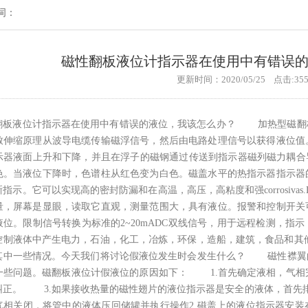
词：
磁性翻板液位计指示器在使用中有错误
更新时间：2020/05/25 点击:35
翻板液位计指示器在使用中有错误的液位，我该怎么办？ 加热型磁翻
致伸缩原理从波导电缆传输磁浮信号，然后由电路处理信号以获得液位值
示器液面上升和下降，并且在浮子的磁钢通过传送到指示器磁列磁力耦合导
色。当液位下降时，色谱柱从红色变为白色。磁盖水平的热指示器指示器
指示。它可以实现高的密封防漏和在高温，高压，高粘度和强corrosiva
量，屏幕是显眼，读取它直观，测量范围大，具有液位。报警和控制开关
液位。限制信号转换为标准的2~20mADC双线信号，用于远程检测，指
控制液体中产生电力，石油，化工，冶炼，环保，造船，建筑，食品和
其中一些情况。今天我们将讨论假液位发生时会发生什么？ 磁性襟翼
一些问题。磁翻板液位计假液位的原因如下： 1.首先确定液相，气相
纠正。 3.如果接收热量的磁性翅片的液位指示器是安全的液体，首先
气相关闭，将管中的液体压回储罐并执行操作2.磁盖上的液位指示器安