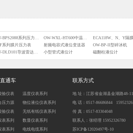
OW-BPS2088系列压力变送器
OW-WXL-HT600中温黑体炉
PF系列膜片压力表
射频电容式液位变送器
OW-BP-II型碎冰机
OW-DLD101导波雷达物位计
小型管式液位计
磁翻柱液位计
OW-LUX智能旋进旋涡气体流量计
直通车
联系方式
校验仪表
温度仪表系列
地 址：江苏省金湖县金湖路48-1
台压力源
物位液位仪表系列
电 话：0517-86686844 15952326
校验仪表
无纸有纸仪表系列
传 真：0517-83304048
仪表系列
数显仪表系列
联系人：张经理 15952326780
仪表系列
电线电缆系列
苏ICP备12020497号-10