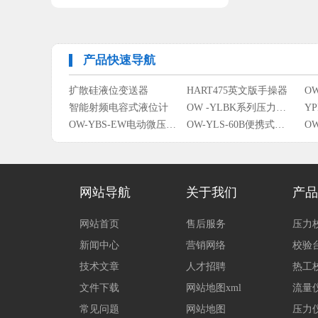
产品快速导航
扩散硅液位变送器
HART475英文版手操器
智能射频电容式液位计
OW -YLBK系列压力变送控制仪(压力开关)
Y
OW-YBS-EW电动微压校验仪
OW-YLS-60B便携式液压泵
磁翻板远传装置远传变送器
OW-RSL-G管段式热式气体质量流量计
网站导航
关于我们
产品
网站首页
售后服务
压力
新闻中心
营销网络
校验
技术文章
人才招聘
热工
文件下载
网站地图xml
流量
常见问题
网站地图
压力