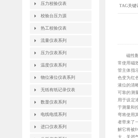
压力校验仪表
压力校验仪表
TAG关键
压力自动校验装置
全自动压力校验台
压力校验仪
箱式压力校验仪
电动压力校验仪
便携式多功能校验仪
智能压力模块
精密数字压力计
精密数字压力表
HART375手操器
HART475手操器
校验台压力源
校验台压力源
全自动压力控制台
电动压力校验台
压力校验台
便携式压力泵
轻便微压压力泵
手持式压力泵
电动压力源
手动压力源
氧气表压力表两用校器
手操压力泵
压力表转换接头
压力泵附件
热工校验仪表
热工校验仪表
热电偶热电阻检定系统
热工仪表校验装置
热电阻校验仿真仪
热电偶校验仿真仪
过程信号校验仪
电流电压校验仪
频率校验仪
温度校验仪
信号发生器
数字万用表
热工宝典
热工仪表校验仪
掌上型多功能校验仪
便携式温度校验炉
零度恒温器
热电偶检定炉
黑体炉/黑体辐射源
标准热电阻热电偶温度计
恒温水槽/油槽/冰桶/碎冰机
热电偶热电阻自动校验装置
流量仪表系列
流量仪表系列
智能旋进旋涡气体流量计
热式气体质量流量计
智能涡街流量计
智能电磁流量计
液体涡轮流量计
靶式流量计
椭圆齿轮流量计
节流装置
孔板流量计
V锥流量计
弯管流量计
平衡流量计
威力巴流量计
德尔塔巴流量计
阿牛巴流量计
毕托巴流量计
超声波流量计
玻璃转子流量计
金属管浮子流量计
压力仪表系列
压力仪表系列
磁性
指针压力表
电容式压力变送器
数字压力表
扩散硅压力变送器
压力变送控制仪/压力开关
防腐型压力变送器
单晶硅压力变送器
智能差压变送器
常使用磁
温度仪表系列
温度仪表系列
管主体指
热电阻温度计
温度变送器
双金属温度计
温度远传监测仪
温度变送控制仪
就地温度数字显示仪
物位液位仪表系列
物位液位仪表系列
色变为红
液位的清晰
重锤式料位计
高频雷达物位计
智能雷达物位计
导波雷达物位计
超声波物位计
磁翻板液位计
磁性翻柱液位计
磁性浮子液位计
磁性浮球液位计
磁性液位计
浮标液位计
玻璃管液位计
石英管液位计
智能液位变送器
液位物位开关
无纸有纸记录仪表
无纸有纸记录仪表
可靠的测
有纸记录仪
无纸记录仪
流量积算记录仪
用于设定
数显仪表系列
数显仪表系列
于测量和
智能数字显示调节仪
智能PID调节器
智能双色电接点液位计
智能流量积算控制仪
WB系列智能温度变送器
智能配电器调理器隔离栅
闪光报警器
智能手操器
手持式智能操作器
智能液晶显示仪
大屏显示器
电线电缆系列
电线电缆系列
弯将使用
者带来了
信号电缆
进口仪表系列
进口仪表系列
解它将被
大，关闭