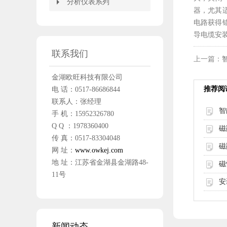
分析仪表系列
分析仪表系列
器，尤其
电路获得
导电缆安
联系我们
上一篇：
金湖欧旺科技有限公司
推荐阅
电 话：0517-86686844
联系人：张经理
智
手 机：15952326780
Q Q ：1978360400
磁
传 真：0517-83304048
磁
网 址：
www.owkej.com
地 址：江苏省金湖县金湖路48-
11号
安
新闻动态