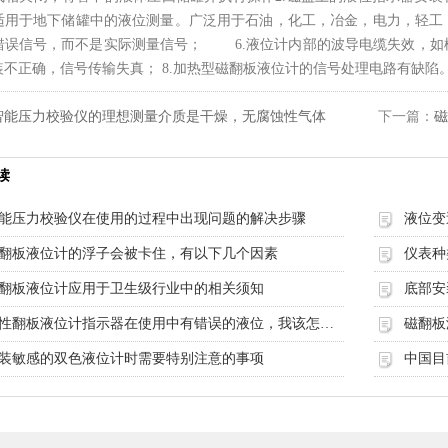
适用于地下储罐中的液位测量。广泛用于石油，化工，冶金，电力，轻工
错误信号，而不是实际测量信号； 6.液位计内部的波导电缆失效，如
装不正确，信号传输失真； 8.加热型磁翻板液位计的信号处理电路有缺陷
智能压力校验仪的理想测量介质是干燥，无腐蚀性气体
下一篇：
读
能压力校验仪在使用的过程中出现问题的解决步骤
液位变
翻板液位计的浮子会被卡住，有以下几个因素
仪表种
翻板液位计应用于卫生级行业中的相关须知
底部安
磁性翻板液位计指示器在使用中有错误的液位，我该怎么办？
磁翻板
装敏感的双色液位计时需要特别注意的事项
中国目