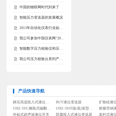
中国的物联网时代到来了
智能压力变送器的发展概况
2013年自动化仪表行业如何走好自己的路
我公司参加中国仪表网“2012年度第二届中国仪表网十大实力供应商
智能数字压力校验仪和压力校验台受客户青睐
我公司压力校验台系列产品完成全面升级
产品快速导航
静压高温投入式液位变送器
BUY液位变送器
扩散硅液
UHZ-59/C侧装式磁翻柱液位计
UHZ-59/D顶(底)装型磁翻柱液位计
射频导纳
外贴式超声波液位开关
防腐投入式液位变送器
直杆式液