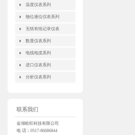
指针压力表
电容式压力变送器
数字压力表
扩散硅压力变送器
压力变送控制仪/压力开关
防腐型压力变送器
单晶硅压力变送器
智能差压变送器
温度仪表系列
温度仪表系列
热电阻温度计
温度变送器
双金属温度计
温度远传监测仪
温度变送控制仪
就地温度数字显示仪
物位液位仪表系列
物位液位仪表系列
重锤式料位计
高频雷达物位计
智能雷达物位计
导波雷达物位计
超声波物位计
磁翻板液位计
磁性翻柱液位计
磁性浮子液位计
磁性浮球液位计
磁性液位计
浮标液位计
玻璃管液位计
石英管液位计
智能液位变送器
液位物位开关
无纸有纸记录仪表
无纸有纸记录仪表
有纸记录仪
无纸记录仪
流量积算记录仪
数显仪表系列
数显仪表系列
智能数字显示调节仪
智能PID调节器
智能双色电接点液位计
智能流量积算控制仪
WB系列智能温度变送器
智能配电器调理器隔离栅
闪光报警器
智能手操器
手持式智能操作器
智能液晶显示仪
大屏显示器
电线电缆系列
电线电缆系列
信号电缆
进口仪表系列
进口仪表系列
分析仪表系列
分析仪表系列
联系我们
金湖欧旺科技有限公司
电 话：0517-86686844