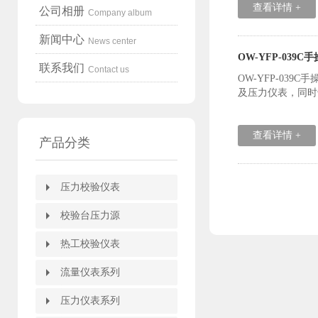
查看详情 +
公司相册
Company album
新闻中心
News center
OW-YFP-039C
联系我们
Contact us
OW-YFP-0
及压力仪表，同时
查看详情 +
产品分类
压力校验仪表
压力校验仪表
压力自动校验装置
全自动压力校验台
压力校验仪
箱式压力校验仪
电动压力校验仪
便携式多功能校验仪
智能压力模块
精密数字压力计
精密数字压力表
HART375手操器
HART475手操器
校验台压力源
校验台压力源
全自动压力控制台
电动压力校验台
压力校验台
便携式压力泵
轻便微压压力泵
手持式压力泵
电动压力源
手动压力源
氧气表压力表两用校器
手操压力泵
压力表转换接头
压力泵附件
热工校验仪表
热工校验仪表
热电偶热电阻检定系统
热工仪表校验装置
热电阻校验仿真仪
热电偶校验仿真仪
过程信号校验仪
电流电压校验仪
频率校验仪
温度校验仪
信号发生器
数字万用表
热工宝典
热工仪表校验仪
掌上型多功能校验仪
便携式温度校验炉
零度恒温器
热电偶检定炉
黑体炉/黑体辐射源
标准热电阻热电偶温度计
恒温水槽/油槽/冰桶/碎冰机
热电偶热电阻自动校验装置
流量仪表系列
流量仪表系列
智能旋进旋涡气体流量计
热式气体质量流量计
智能涡街流量计
智能电磁流量计
液体涡轮流量计
靶式流量计
椭圆齿轮流量计
节流装置
孔板流量计
V锥流量计
弯管流量计
平衡流量计
威力巴流量计
德尔塔巴流量计
阿牛巴流量计
毕托巴流量计
超声波流量计
玻璃转子流量计
金属管浮子流量计
压力仪表系列
压力仪表系列