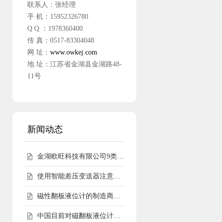
联系人：张经理
手 机：15952326780
Q Q ：1978360400
传 真：0517-83304048
网 址：
www.owkej.com
地 址：江苏省金湖县金湖路48-
11号
新闻动态
金湖欧旺科技有限公司9类尧仪商标持有，明确授权边界
使用智能差压变送器注意事项
磁性翻板液位计的制造商会告诉您磁性翻板液位计适用范围
中国目前对磁翻板液位计的需求仍然相对较高